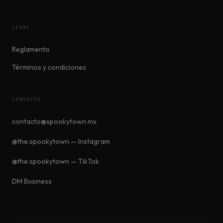
LEGAL
Reglamento
Términos y condiciones
CONTACTO
contacto@spookytown.mx
@the.spookytown — Instagram
@the.spookytown — TikTok
DM Business