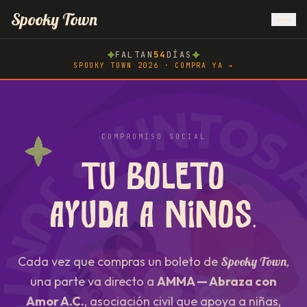
Inicio
Spooky Town
FALTAN
54
DÍAS
Atlachinolli
SPOOKY TOWN 2026 · COMPRA YA →
Spooky Race
COMPROMISO SOCIAL
Tu boleto
Hoteles
ayuda a niños.
AMMA
Cada vez que compras un boleto de
Spooky Town
,
Blog
una parte va directo a
AMMA — Abraza con
Amor A.C.
, asociación civil que apoya a niñas,