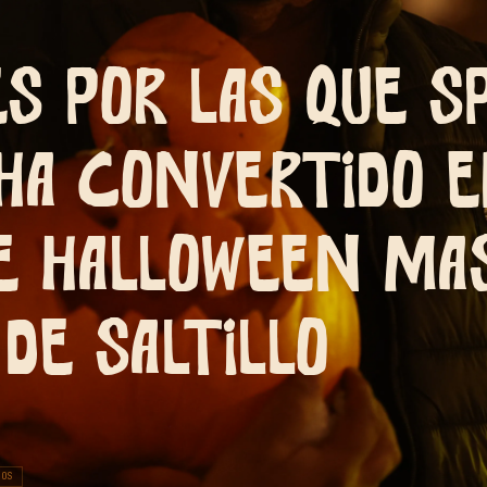
s por las que S
ha convertido e
e Halloween má
de Saltillo
TOS