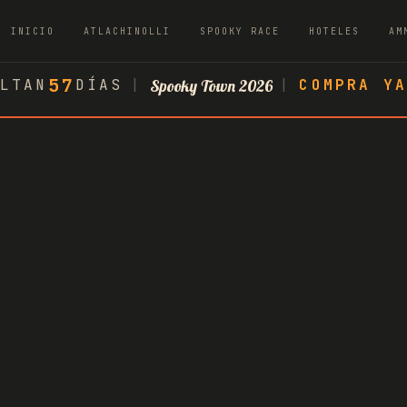
INICIO
ATLACHINOLLI
SPOOKY RACE
HOTELES
AM
57
LTAN
DÍAS
|
Spooky Town 2026
|
COMPRA Y