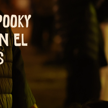
pooky
n el
s