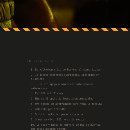
EN ESTA NOTA
1. Es Halloween y Día de Muertos al mismo tiempo
2. 15 juegos mecánicos ilimitados, incluidos en
el boleto
3. Tu boleto apoya a niños con enfermedades
autoinmunes
4. Es 100% saltillense
5. Más de 30 spots de fotos instagrameables
6. Una agenda de actividades para toda la familia
7. Ambiente pet friendly
8. 5 food trucks de operación propia
9. Shows en vivo: 120 horas de música
10. La Spooky Race: la carrera de Día de Muertos
que todos quieren correr