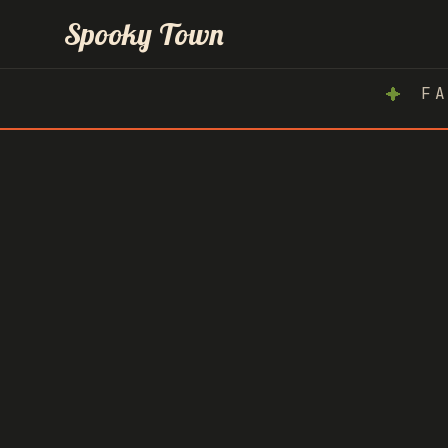
Inicio
Spooky Town
FA
Atlachinolli
Spooky Race
Hoteles