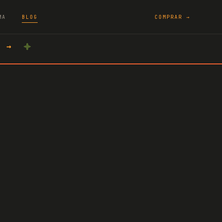
MA
BLOG
COMPRAR →
A →