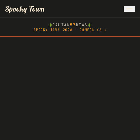
Inicio
Spooky Town
FALTAN
57
DÍAS
Atlachinolli
SPOOKY TOWN 2026 · COMPRA YA →
Spooky Race
Hoteles
AMMA
Blog