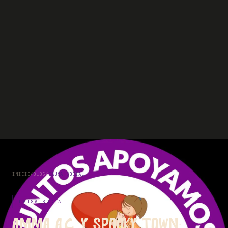
INICIO
/
BLOG
/
CAUSA SOCIAL
CAUSA SOCIAL
AMMA A.C. y Spooky Town: