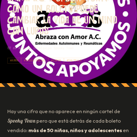
cómo un boleto puede
cambiar la vida de un niño
con lupus
·
07 de mayo de 2026
Equipo Spooky Town
#AMMA
#CAUSA-SOCIAL
#LUPUS
#SALTILLO
Hay una cifra que no aparece en ningún cartel de
Spooky Town
pero que está detrás de cada boleto
vendido:
más de 50 niñas, niños y adolescentes
en