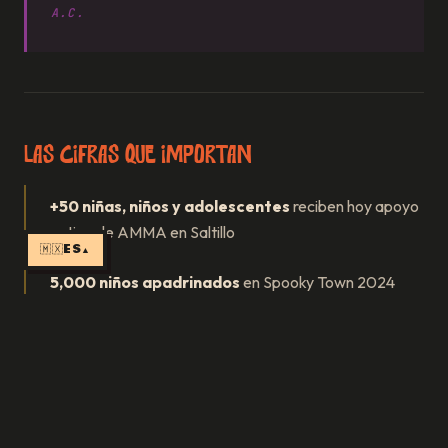
A.C.
Las cifras que importan
+50 niñas, niños y adolescentes
reciben hoy apoyo
activo de AMMA en Saltillo
🇲🇽
ES
▲
5,000 niños apadrinados
en Spooky Town 2024
7,000 niños apadrinados
en Spooky Town 2025
Meta 2026:
superar esa cifra
El apadrinamiento funciona así: empresas, escuelas