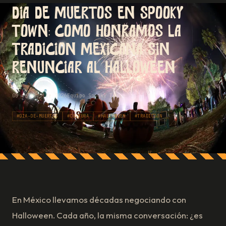
Día de Muertos en Spooky
Town: cómo honramos la
tradición mexicana sin
renunciar al Halloween
·
05 de mayo de 2026
Equipo Spooky Town
#DIA-DE-MUERTOS
#CULTURA
#HALLOWEEN
#TRADICION
En México llevamos décadas negociando con
Halloween. Cada año, la misma conversación: ¿es