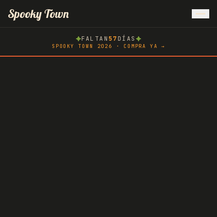
Inicio
Spooky Town
FALTAN
57
DÍAS
Atlachinolli
SPOOKY TOWN 2026 · COMPRA YA →
Spooky Race
Hoteles
AMMA
Blog