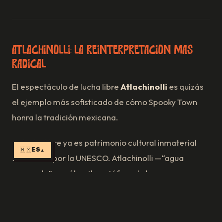
Atlachinolli: la reinterpretación más
radical
El espectáculo de lucha libre
Atlachinolli
es quizás
el ejemplo más sofisticado de cómo Spooky Town
honra la tradición mexicana.
La lucha libre ya es patrimonio cultural inmaterial
🇲🇽
ES
▲
declarado por la UNESCO. Atlachinolli —“agua
quemada” en náhuatl, metáfora de la guerra
sagrada— conecta ese patrimonio con la
cosmovisión del Mictlán, el inframundo de los dioses
mexicas.