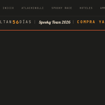
INICIO
ATLACHINOLLI
SPOOKY RACE
HOTELES
AM
56
LTAN
DÍAS
|
Spooky Town 2026
|
COMPRA Y