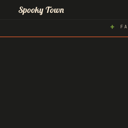
Inicio
Spooky Town
FA
Atlachinolli
Spooky Race
Hoteles