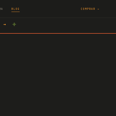
MA
BLOG
COMPRAR →
A →