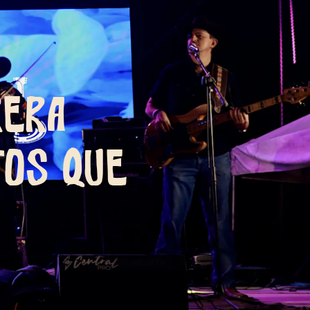
rera
tos que