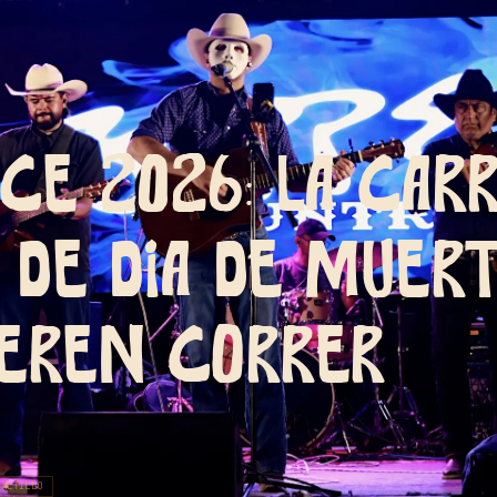
ce 2026: la car
 de Día de Muer
ieren correr
SALTILLO