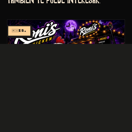
También te puede interesar.
🇲🇽
ES
▲
FOOD TRUCKS
Roni's Chicken: boneless y alitas para
sobrevivir al laberinto
LEER