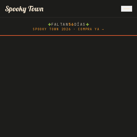
Inicio
Spooky Town
FALTAN
56
DÍAS
Atlachinolli
SPOOKY TOWN 2026 · COMPRA YA →
Spooky Race
Hoteles
AMMA
Blog