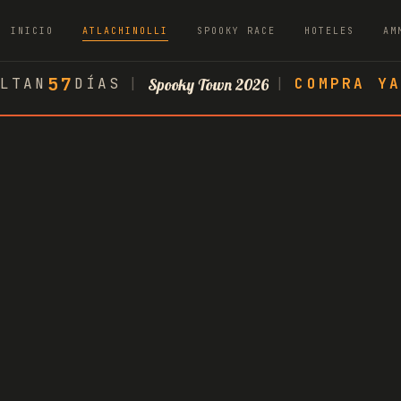
INICIO
ATLACHINOLLI
SPOOKY RACE
HOTELES
AM
57
LTAN
DÍAS
|
Spooky Town 2026
|
COMPRA Y