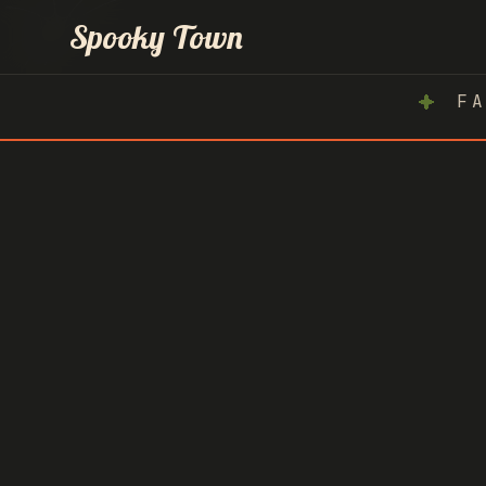
Inicio
Spooky Town
FA
Atlachinolli
Spooky Race
Hoteles