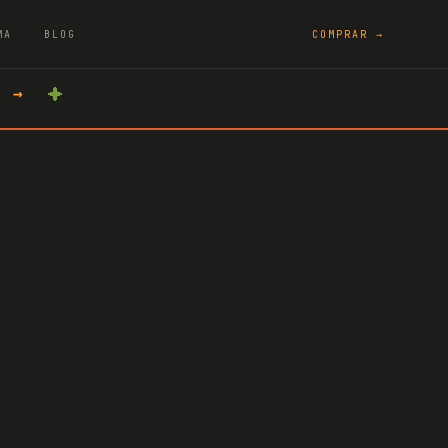
MA
BLOG
COMPRAR →
A →