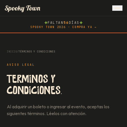
Inicio
Spooky Town
FALTAN
56
DÍAS
Atlachinolli
SPOOKY TOWN 2026 · COMPRA YA →
Spooky Race
INICIO
/
TÉRMINOS Y CONDICIONES
AVISO LEGAL
Hoteles
Términos y
condiciones.
AMMA
Al adquirir un boleto o ingresar al evento, aceptas los
siguientes términos. Léelos con atención.
Blog